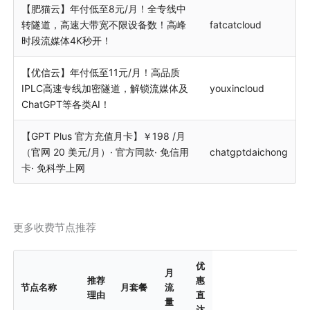
【肥猫云】年付低至8元/月！全专线中
转隧道，高速大带宽不限设备数！高峰
fatcatcloud
时段流媒体4K秒开！
【优信云】年付低至11元/月！高品质
IPLC高速专线加密隧道，解锁流媒体及
youxincloud
ChatGPT等各类AI！
【GPT Plus 官方充值月卡】￥198 /月
（官网 20 美元/月）· 官方同款· 免信用
chatgptdaichong
卡· 免科学上网
更多收费节点推荐
优
月
推荐
惠
节点名称
月套餐
流
理由
直
量
达