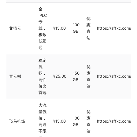
全
IPLC
优
专
100
惠
龙猫云
线，
¥15.00
https://affxc.com/to
GB
直
极致
达
低延
迟
稳定
流
优
畅，
150
惠
青云梯
¥25.00
https://affxc.com/qi
高性
GB
直
价比
达
首选
大流
量低
优
价，
100
惠
飞鸟机场
¥15.00
https://affxc.com/fly
高速
GB
直
不限
达