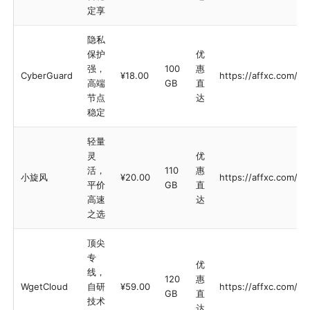
定享
隐私
保护
优
强，
100
惠
CyberGuard
¥18.00
https://affxc.com/c
高端
GB
直
节点
达
稳定
轻量
灵
优
活，
110
惠
小旋风
¥20.00
https://affxc.com/xx
平价
GB
直
高速
达
之选
顶尖
专
优
线，
120
惠
WgetCloud
自研
¥59.00
https://affxc.com/w
GB
直
技术
达