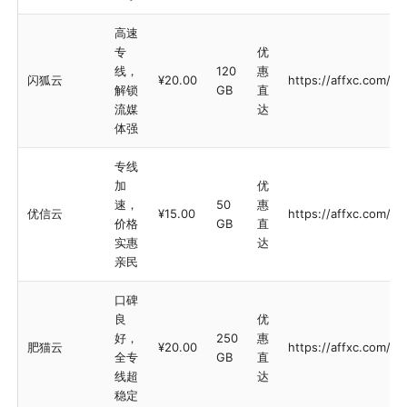
高速
专
优
线，
120
惠
闪狐云
¥20.00
https://affxc.com/fl
解锁
GB
直
流媒
达
体强
专线
加
优
速，
50
惠
优信云
¥15.00
https://affxc.com/yo
价格
GB
直
实惠
达
亲民
口碑
良
优
好，
250
惠
肥猫云
¥20.00
https://affxc.com/fa
全专
GB
直
线超
达
稳定