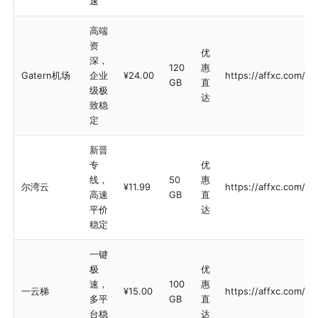
速
高端
资
优
深，
120
惠
Gatern机场
企业
¥24.00
https://affxc.com/ga
GB
直
级极
达
致稳
定
新晋
专
优
线，
50
惠
尔湾云
¥11.99
https://affxc.com/e
高速
GB
直
平价
达
稳定
一键
极
优
速，
100
惠
一云梯
¥15.00
https://affxc.com/1y
多平
GB
直
台稳
达